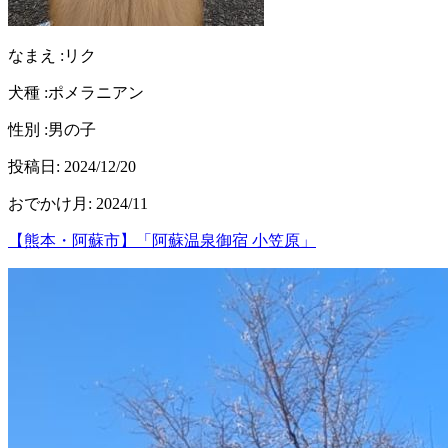
なまえ :
リク
犬種 :
ポメラニアン
性別 :
男の子
投稿日:
2024/12/20
おでかけ月
:
2024/11
【熊本・阿蘇市】「阿蘇温泉御宿 小笠原」