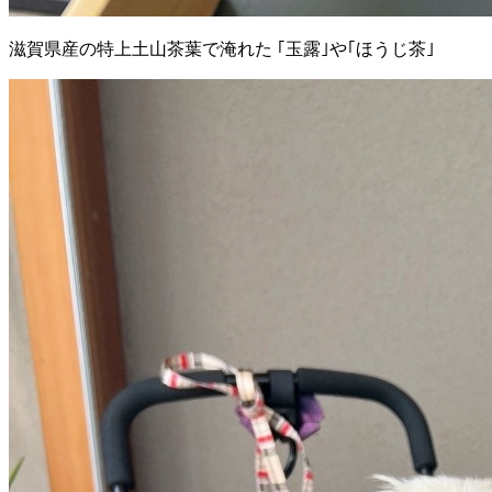
滋賀県産の特上土山茶葉で淹れた ｢玉露｣や｢ほうじ茶｣