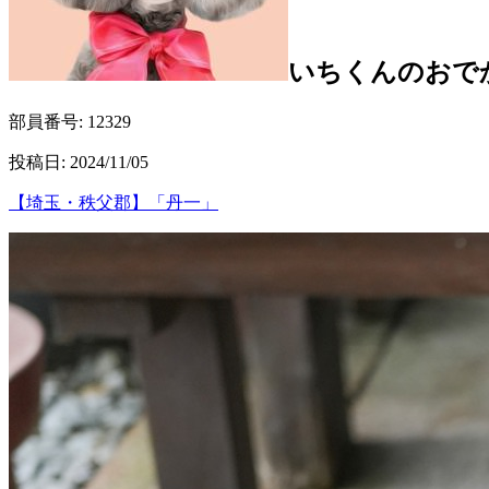
いちくん
のおで
部員番号:
12329
投稿日:
2024/11/05
【埼玉・秩父郡】「丹一」