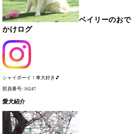
ベイリー
のおで
かけログ
シャイボーイ！車大好き🎵
部員番号:
16247
愛犬紹介