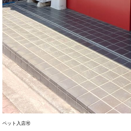
ペット入店🉑