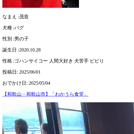
なまえ :
茂造
犬種 :
パグ
性別 :
男の子
誕生日 :
2020.10.28
性格 :
ゴハンサイコー 人間大好き 犬苦手 ビビり
投稿日:
2025/06/01
おでかけ日
:
2025/05/04
【和歌山・和歌山市】「わかうら食堂」