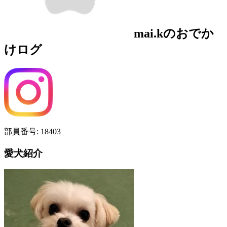
mai.k
のおでか
けログ
部員番号:
18403
愛犬紹介