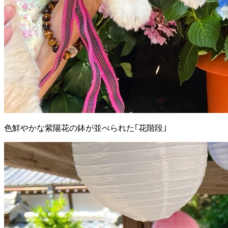
色鮮やかな紫陽花の鉢が並べられた｢花階段｣