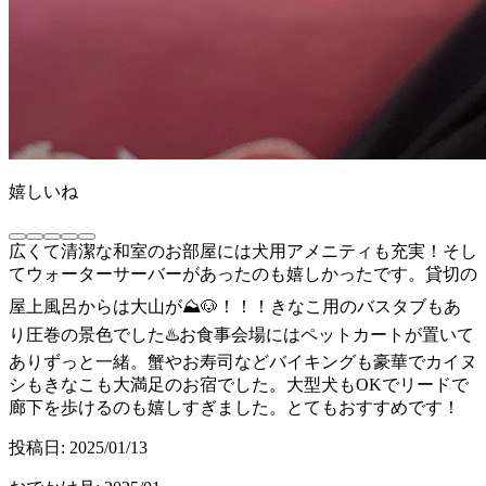
嬉しいね
広くて清潔な和室のお部屋には犬用アメニティも充実！そし
てウォーターサーバーがあったのも嬉しかったです。貸切の
屋上風呂からは大山が⛰️🐶！！！きなこ用のバスタブもあ
り圧巻の景色でした♨️お食事会場にはペットカートが置いて
ありずっと一緒。蟹やお寿司などバイキングも豪華でカイヌ
シもきなこも大満足のお宿でした。大型犬もOKでリードで
廊下を歩けるのも嬉しすぎました。とてもおすすめです！
投稿日:
2025/01/13