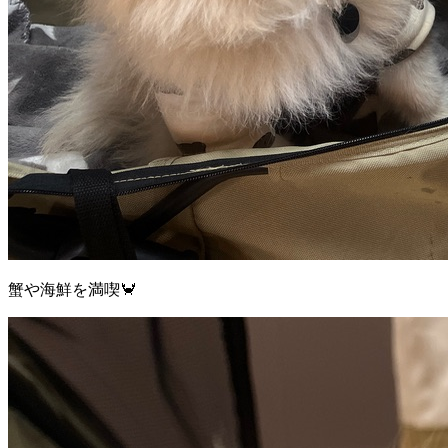
蟹や海鮮を満喫🦀