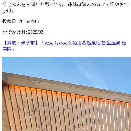
分じぶんを人間だと思ってる。趣味は週末のカフェ活やおで
かけ。
投稿日:
2025/04/01
おでかけ月
:
2025/03
【鳥取・米子市】「わんちゃんと泊まる温泉宿 皆生温泉 松
涛園」