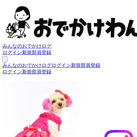
みんなのおでかけログ
ログイン
新規部員登録
みんなのおでかけログ
ログイン
新規部員登録
ログイン
新規部員登録