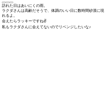
訪れた日はあいにくの雨。
ラクダさんは高齢だそうで、体調のいい日に数時間砂漠に現
れるよ。
会えたらラッキーですね✌️
私もラクダさんに会えてないのでリベンジしたいな♪