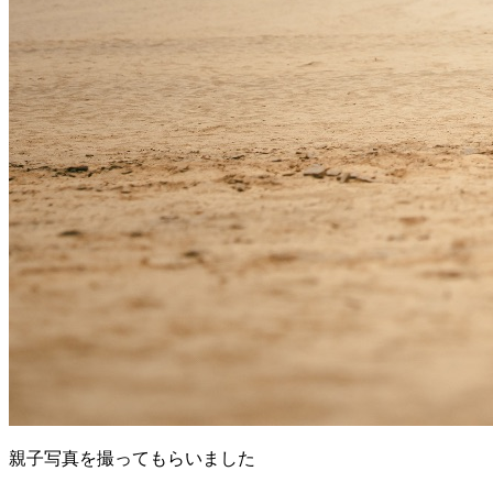
親子写真を撮ってもらいました