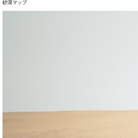
砂漠マップ