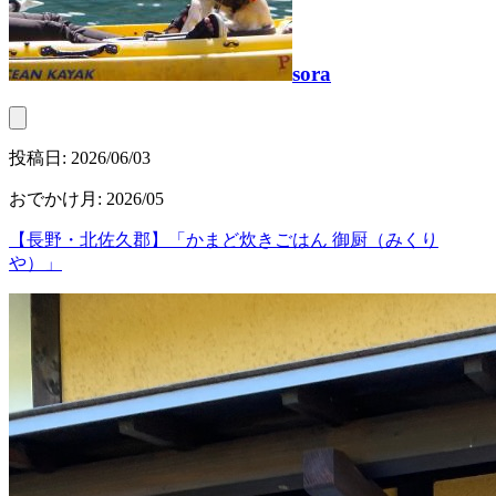
sora
投稿日:
2026/06/03
おでかけ月
:
2026/05
【長野・北佐久郡】「かまど炊きごはん 御厨（みくり
や）」