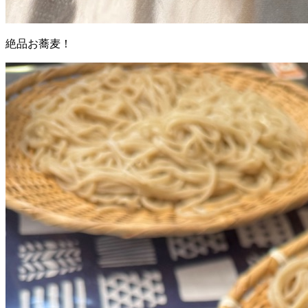
絶品お蕎麦！